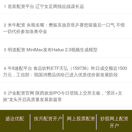
​造富配资平台 辽宁女足两线征战谋长远
1
​米牛配资 央视名嘴：樊振东放弃世乒赛想留最后一口气 不惜
2
一切代价参加洛奥夺金
​明道配资 MiniMax发布Hailuo 2.3视频生成模型
3
​牛8速配平台 食品饮料ETF天弘（159736）昨日成交额近1500
4
万元，工信部：我国消费品供给已进入优质优价新发展阶段
​沪金配资官网 陕西旅游IPO今日登陆上交所主板，“景区+文
5
旅”龙头开启高质量发展新篇章
盛达优配
按月配资开户
网上股票配资
炒股网上配资
开户