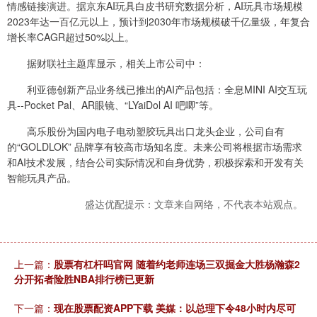
情感链接演进。据京东AI玩具白皮书研究数据分析，AI玩具市场规模
2023年达一百亿元以上，预计到2030年市场规模破千亿量级，年复合
增长率CAGR超过50%以上。
据财联社主题库显示，相关上市公司中：
利亚德创新产品业务线已推出的AI产品包括：全息MINI AI交互玩
具--Pocket Pal、AR眼镜、“LYaiDol AI 吧唧”等。
高乐股份为国内电子电动塑胶玩具出口龙头企业，公司自有
的“GOLDLOK” 品牌享有较高市场知名度。未来公司将根据市场需求
和AI技术发展，结合公司实际情况和自身优势，积极探索和开发有关
智能玩具产品。
盛达优配提示：文章来自网络，不代表本站观点。
上一篇：
股票有杠杆吗官网 随着约老师连场三双掘金大胜杨瀚森2
分开拓者险胜NBA排行榜已更新
下一篇：
现在股票配资APP下载 美媒：以总理下令48小时内尽可