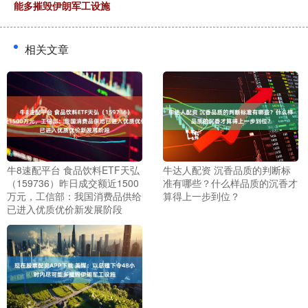
能多摧毁伊朗军工设施
相关文章
牛8速配平台 食品饮料ETF天弘
牛达人配资 沉香品质的判断标
（159736）昨日成交额近1500
准有哪些？什么样品质的沉香才
万元，工信部：我国消费品供给
算得上一步到位？
已进入优质优价新发展阶段