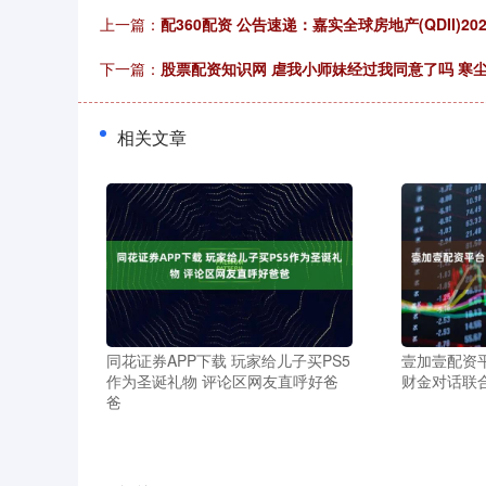
上一篇：
配360配资 公告速递：嘉实全球房地产(QDII)
下一篇：
股票配资知识网 虐我小师妹经过我同意了吗 寒
相关文章
同花证券APP下载 玩家给儿子买PS5
壹加壹配资
作为圣诞礼物 评论区网友直呼好爸
财金对话联
爸