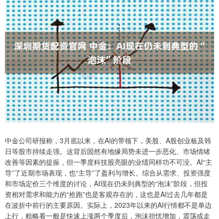
中金公司研报称，3月底以来，在AI的带领下，美股、A股创业板及韩
日等股市持续走强。这背后固然有地缘局势未进一步恶化、市场情绪
改善等因素的提振，但一季度科技股亮眼的业绩同样功不可没。AI“主
导”了近期市场表现，也“主导”了盈利与增长。综合从需求、投资强度
和市场定价三个维度的讨论，AI现在仍未到典型的“泡沫”阶段，但投
资相对需求和能力的“抢跑”也是客观存在的，这也是AI过去几年都是
在波折中前行的主要原因。实际上，2023年以来的AI行情都不是单边
上行，粗略看一般是快速上涨两个季度后，泡沫担忧增加，震荡或走