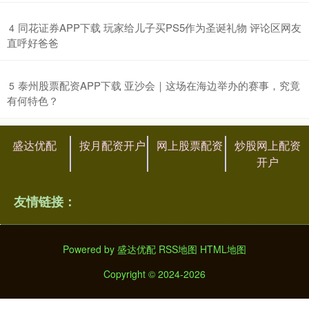
​同花证券APP下载 玩家给儿子买PS5作为圣诞礼物 评论区网友
4
直呼好爸爸
​泰州股票配资APP下载 亚沙会｜这场在海边举办的赛事，究竟
5
有何特色？
盛达优配
按月配资开户
网上股票配资
炒股网上配资
开户
友情链接：
Powered by
盛达优配
RSS地图
HTML地图
Copyright
© 2024-2026