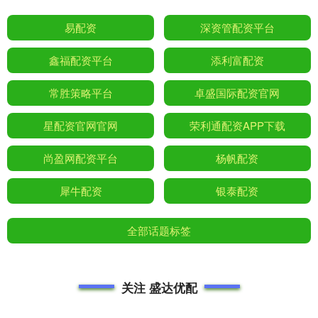
易配资
深资管配资平台
鑫福配资平台
添利富配资
常胜策略平台
卓盛国际配资官网
星配资官网官网
荣利通配资APP下载
尚盈网配资平台
杨帆配资
犀牛配资
银泰配资
全部话题标签
关注 盛达优配