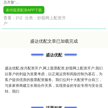
员齐聚“....
泰州股票配资APP下载
查看：
212
分类：
炒股网上配资开
户
盛达优配文章已加载完成
盛达优配
盛达优配,按月配资开户,网上股票配资,炒股网上配资开户,我们
以客户的利益为首要考虑，以正规运营和风险控制为基石，为
客户提供优质的股票配资服务。我们位列十大配资平台前三，
与多家券商建立长期合作关系，实现资金的专款专用与安全流
转。我们
话题标签