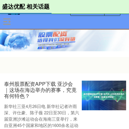
盛达优配 相关话题
泰州股票配资APP下载 亚沙会
｜这场在海边举办的赛事，究竟
有何特色？
新华社三亚4月26日电 新华社记者许雨
深、许仕豪、陈子薇 22日至30日，第六
届亚洲沙滩运动会在海南三亚举行，来
自亚洲45个国家和地区的1600余名运动