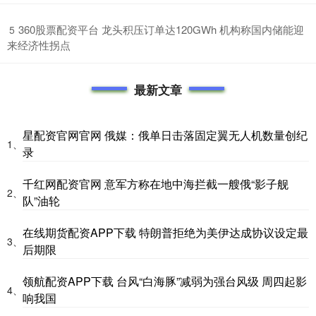
​360股票配资平台 龙头积压订单达120GWh 机构称国内储能迎
5
来经济性拐点
最新文章
星配资官网官网 俄媒：俄单日击落固定翼无人机数量创纪
1、
录
千红网配资官网 意军方称在地中海拦截一艘俄“影子舰
2、
队”油轮
在线期货配资APP下载 特朗普拒绝为美伊达成协议设定最
3、
后期限
领航配资APP下载 台风“白海豚”减弱为强台风级 周四起影
4、
响我国