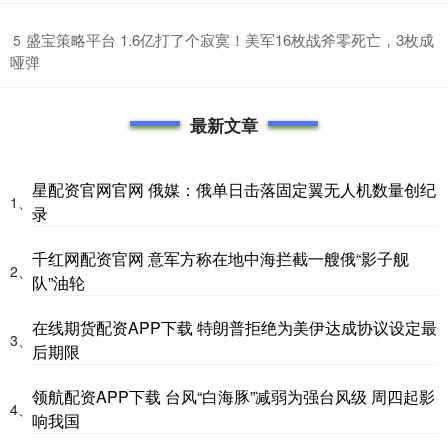
​盛宝策略平台 1.6亿打了个寂寞！美军16枚战斧零死亡，3枚成
5
哑弹
最新文章
星配资官网官网 俄媒：俄单日击落固定翼无人机数量创纪
1、
录
千红网配资官网 意军方称在地中海拦截一艘俄“影子舰
2、
队”油轮
在线期货配资APP下载 特朗普拒绝为美伊达成协议设定最
3、
后期限
领航配资APP下载 台风“白海豚”减弱为强台风级 周四起影
4、
响我国