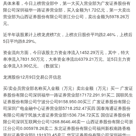
具体来看，今日上榜营业部中，第一大买入营业部为广发证券股份有
限公司深圳福华一路证券营业部，买入金额为1.72亿元，第一大卖出
营业部为山西证券股份有限公司浙江分公司，卖出金额为5978.26万
元。
近半年该股累计上榜龙虎榜7次，上榜次日股价平均跌2.46%，上榜后
5日平均跌8.29%。
资金流向方面，今日该股主力资金净流入1452.29万元，其中，特大
单净流入7831.50万元，大单资金净流出6379.21万元。近5日主力资
金净流入3.90亿元。（数据宝）
龙洲股份12月9日交易公开信息
买/卖会员营业部名称买入金额（万元）卖出金额（万元）买一 广发证
券股份有限公司深圳福华一路证券营业部17172.291.91买二 国联民生
证券股份有限公司宁波分公司9158.950.00买三 广发证券股份有限公
司深圳广电金融中心证券营业部5718.252.47买四 国泰海通证券股份
有限公司南宁民族大道证券营业部1536.734.72买五 国信证券股份有
限公司深圳互联网分公司1268.8646.46卖一 山西证券股份有限公司浙
江分公司0.005978.26卖二 东北证券股份有限公司福州新权南路香格
里拉证券营业部0.191970.45卖三 华宝证券股份有限公司深圳福华一