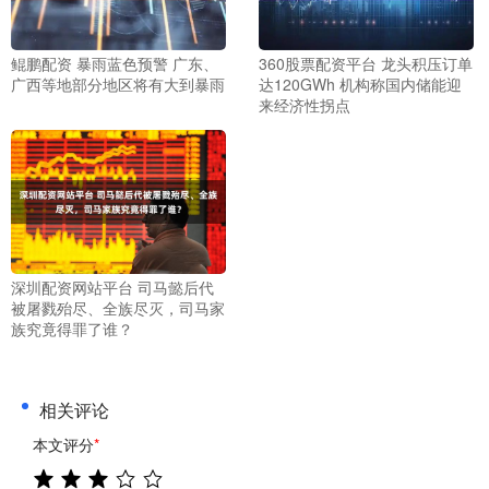
鲲鹏配资 暴雨蓝色预警 广东、
360股票配资平台 龙头积压订单
广西等地部分地区将有大到暴雨
达120GWh 机构称国内储能迎
来经济性拐点
深圳配资网站平台 司马懿后代
被屠戮殆尽、全族尽灭，司马家
族究竟得罪了谁？
相关评论
本文评分
*