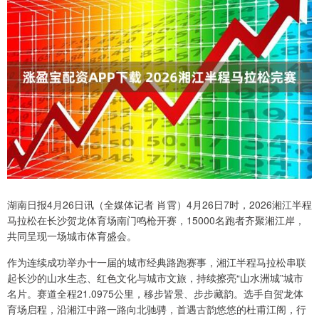
湖南日报4月26日讯（全媒体记者 肖霄）4月26日7时，2026湘江半程
马拉松在长沙贺龙体育场南门鸣枪开赛，15000名跑者齐聚湘江岸，
共同呈现一场城市体育盛会。
作为连续成功举办十一届的城市经典路跑赛事，湘江半程马拉松串联
起长沙的山水生态、红色文化与城市文旅，持续擦亮“山水洲城”城市
名片。赛道全程21.0975公里，移步皆景、步步藏韵。选手自贺龙体
育场启程，沿湘江中路一路向北驰骋，首遇古韵悠悠的杜甫江阁，行