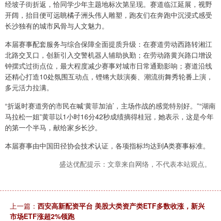
经坡子街折返，恰同学少年主题地标次第呈现。赛道临江延展，视野
开阔，抬目便可远眺橘子洲头伟人雕塑，跑友们在奔跑中沉浸式感受
长沙独有的城市风骨与人文魅力。
本届赛事配套服务与综合保障全面提质升级：在赛道劳动西路转湘江
北路交叉口，创新引入交警机器人辅助执勤；在劳动路黄兴路口增设
钟摆式过街点位，最大程度减少赛事对城市日常通勤影响；赛道沿线
还精心打造10处氛围互动点，铿锵大鼓演奏、潮流街舞秀轮番上演，
多元活力拉满。
“折返时赛道旁的市民在喊‘黄菲加油’，主场作战的感觉特别好。”“湖南
马拉松一姐”黄菲以1小时16分42秒成绩摘得桂冠，她表示，这是今年
的第一个半马，献给家乡长沙。
本届赛事由中国田径协会技术认证，各项指标均达到A类赛事标准。
盛达优配提示：文章来自网络，不代表本站观点。
上一篇：
西安高新配资平台 美股大类资产类ETF多数收涨，新兴
市场ETF涨超2%领跑