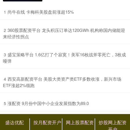
​尚牛在线 卡梅科美股盘前涨超15%
1
​360股票配资平台 龙头积压订单达120GWh 机构称国内储能迎
2
来经济性拐点
​盛宝策略平台 1.6亿打了个寂寞！美军16枚战斧零死亡，3枚成
3
哑弹
​西安高新配资平台 美股大类资产类ETF多数收涨，新兴市场
4
ETF涨超2%领跑
​涨配资 9月份中国中小企业发展指数为89.0
5
盛达优配
按月配资开户
网上股票配资
炒股网上配资
开户